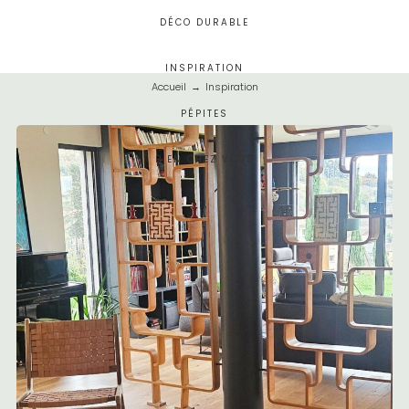
DÉCO DURABLE
INSPIRATION
Accueil
→
Inspiration
PÉPITES
BIEN CHEZ VOUS