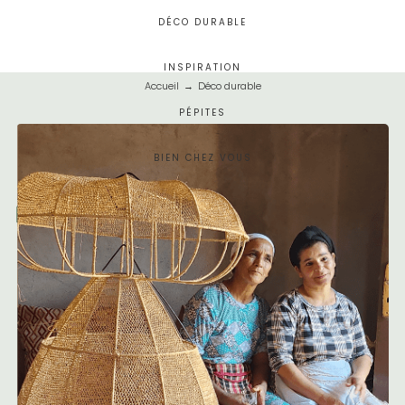
DÉCO DURABLE
INSPIRATION
Accueil
→
Déco durable
PÉPITES
BIEN CHEZ VOUS